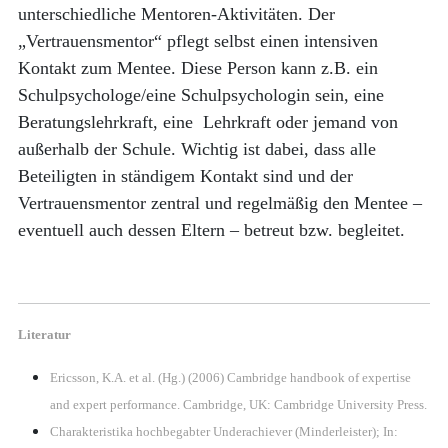
unterschiedliche Mentoren-Aktivitäten. Der
„Vertrauensmentor“ pflegt selbst einen intensiven
Kontakt zum Mentee. Diese Person kann z.B. ein
Schulpsychologe/eine Schulpsychologin sein, eine
Beratungslehrkraft, eine Lehrkraft oder jemand von
außerhalb der Schule. Wichtig ist dabei, dass alle
Beteiligten in ständigem Kontakt sind und der
Vertrauensmentor zentral und regelmäßig den Mentee –
eventuell auch dessen Eltern – betreut bzw. begleitet.
Literatur
Ericsson, K.A. et al. (Hg.) (2006) Cambridge handbook of expertise
and expert performance. Cambridge, UK: Cambridge University Press.
Charakteristika hochbegabter Underachiever (Minderleister); In: