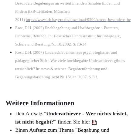
Besondere Begabungen an weiterführenden Schulen finden und
fördern (ISB-Leitfaden. München
2011)
https://www.isb.bayern.de/download/9590/cover_besondere_bega
Rost, D.H. (2002) Hochbegabung und Hochbegabte – Facetten,
Probleme, Befunde. In: Hessisches Landesinstitut für Pädagogik,
Schule und Beratung. Nr. 10/2002. S. 13-34
Rost, D.H. (2007) Underachievement aus psychologischer und
pädagogischer Sicht. Wie viele hochbegabte Underachiever gibt es
tatsächlich? In: news & science. Begabtenförderung und
Begabungsforschung. özbf Nr. 15/Jan. 2007. S. 8 f.
Weitere Informationen
Den Aufsatz "
Underachiever - Wer nichts leistet,
ist nicht begabt?
" finden Sie hier
Einen Aufsatz zum Thema "Begabung und