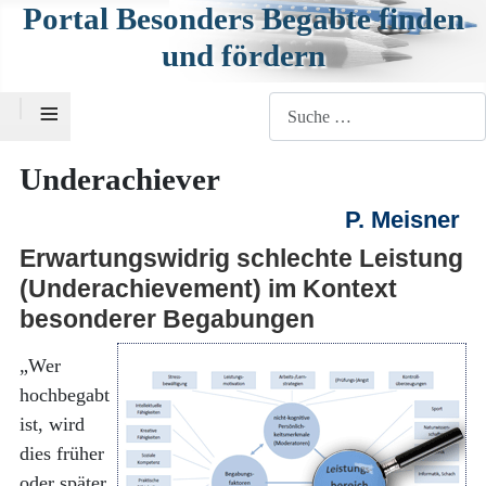
Portal Besonders Begabte finden
und fördern
≡
Suchen
Underachiever
P. Meisner
Erwartungswidrig schlechte Leistung
(Underachievement) im Kontext
besonderer Begabungen
„Wer
hochbegabt
ist, wird
dies früher
oder später